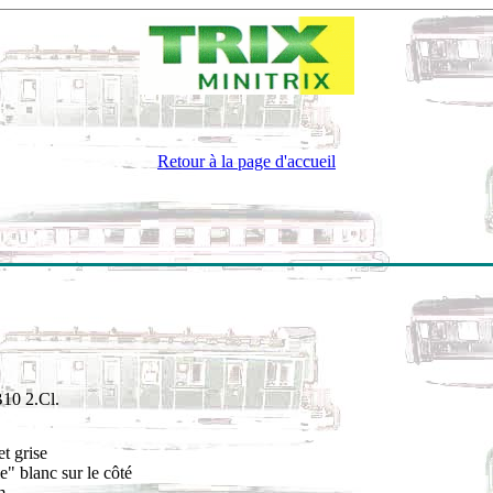
Retour à la page d'accueil
B10 2.Cl.
t grise
e" blanc sur le côté
m