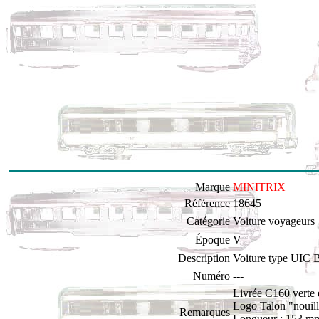
Marque
MINITRIX
Référence
18645
Catégorie
Voiture voyageurs
Époque
V
Description
Voiture type UIC 
Numéro
---
Livrée C160 verte e
L
ogo Talon "nouill
Remarques
Longueur : 153 m