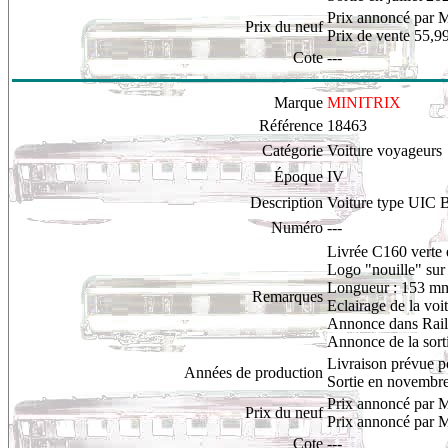
Prix annoncé par M
Prix du neuf
Prix de vente 55,9
Cote
---
Marque
MINITRIX
Référence
18463
Catégorie
Voiture voyageurs
Époque
IV
Description
Voiture type UIC 
Numéro
---
Livrée C160 verte e
L
ogo "nouille" sur 
Longueur : 153 m
Remarques
Eclairage de la voi
Annonce dans Rail 
Annonce de la sor
Livraison prévue 
Années de production
Sortie en novembr
Prix annoncé par M
Prix du neuf
Prix annoncé par M
Cote
---