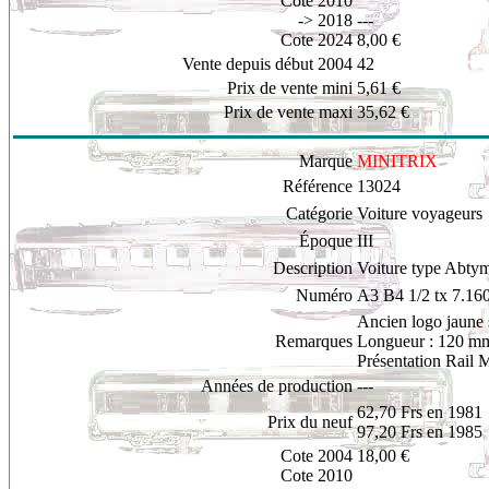
Cote 2010
-> 2018
---
Cote 2024
8,00 €
Vente depuis début 2004
42
Prix de vente mini
5,61 €
Prix de vente maxi
35,62 €
Marque
MINITRIX
Référence
13024
Catégorie
Voiture voyageurs
Époque
III
Description
Voiture type Abtym
Numéro
A3 B4 1/2 tx 7.16
Ancien logo jaune s
Remarques
Longueur : 120 m
Présentation Rail 
Années de production
---
62,70 Frs en 1981
Prix du neuf
97,20 Frs en 1985
Cote 2004
18,00 €
Cote 2010