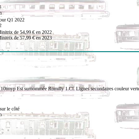
é
m
pour Q1 2022
2
initrix de 54,99 € en 2022
initrix de 57,99 € en 2023
A10tmyp Est surnommée Romilly 1.Cl. Lignes secondaires couleur verte
sur le côté
m