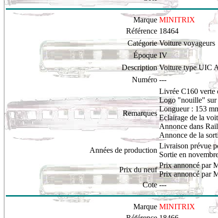
Marque
MINITRIX
Référence
18464
Catégorie
Voiture voyageurs
Époque
IV
Description
Voiture type UIC A
Numéro
---
Livrée C160 verte e
L
ogo "nouille" sur 
Longueur : 153 m
Remarques
Eclairage de la voi
Annonce dans Rail 
Annonce de la sor
Livraison prévue 
Années de production
Sortie en novembr
Prix annoncé par M
Prix du neuf
Prix annoncé par M
Cote
---
Marque
MINITRIX
Référence
18466