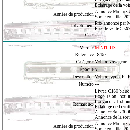
Eclairage de la voi
Annonce Minitrix 
Années de production
Sortie en juillet 20
Prix annoncé par M
Prix du neuf
Prix de vente 55,9
Cote
---
Marque
MINITRIX
Référence
18467
Catégorie
Voiture voyageurs
Époque
V
Description
Voiture type UIC 
Numéro
---
Livrée C160 bleue 
L
ogo Talon "nouill
Longueur : 153 m
Remarques
Eclairage de la voi
Annonce dans Rail 
Annonce de la sor
Annonce Minitrix 
Années de production
Sortie en juillet 20