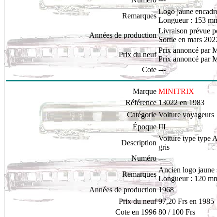
L
ogo jaune encadr
Remarques
Longueur : 153 m
Livraison prévue 
Années de production
Sortie en mars 202
Prix annoncé par M
Prix du neuf
Prix annoncé par M
Cote
---
Marque
MINITRIX
Référence
13022 en 1983
Catégorie
Voiture voyageurs
Époque
III
Voiture type type 
Description
gris
Numéro
---
A
ncien logo jaune 
Remarques
Longueur : 120 m
Années de production
1968
Prix du neuf
97,20 Frs en 1985
Cote en 1996
80
/ 100 Frs