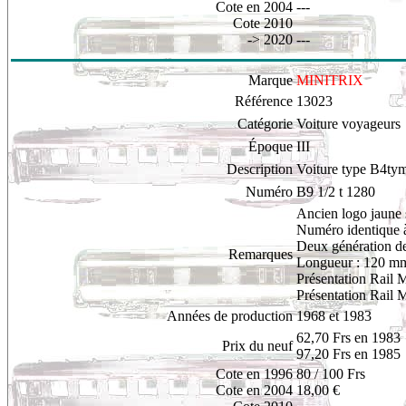
Cote en 2004
---
Cote 2010
-> 2020
---
Marque
MINITRIX
Référence
13023
Catégorie
Voiture voyageurs
Époque
III
Description
Voiture type B4tym
Numéro
B9 1/2 t 1280
Ancien logo jaune s
Numéro identique à
Deux génération de 
Remarques
Longueur : 120 m
Présentation Rail 
Présentation Rail 
Années de production
1968 et 1983
62,70 Frs en 198
3
Prix du neuf
97,20 Frs en 1985
Cote en 1996
80 / 100 Frs
Cote en 2004
18,00 €