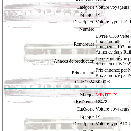
Catégorie
Voiture voyageurs
Époque
IV
Description
Voiture type UIC 
Numéro
---
Livrée C160 verte e
L
ogo "nouille" sur 
Remarques
Longueur : 153 m
Annonce dans Rail 
Livraison prévue 
Années de production
Sortie en mars 202
Prix annoncé par M
Prix du neuf
Prix annoncé par M
Cote 2024
50,00 €
Marque
MINITRIX
Référence
18428
Catégorie
Voiture voyageurs
Époque
IV
Description
Voiture type B10 
Numéro
---