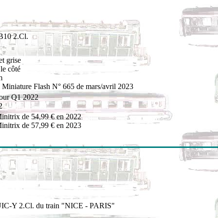
B10 2.Cl.
t grise
le côté
m
Miniature Flash N° 665 de mars/avril 2023
pour Q1 2022
2
initrix de 54,99 € en 2022
initrix de 57,99 € en 2023
UIC-Y 2.Cl. du train "NICE - PARIS"