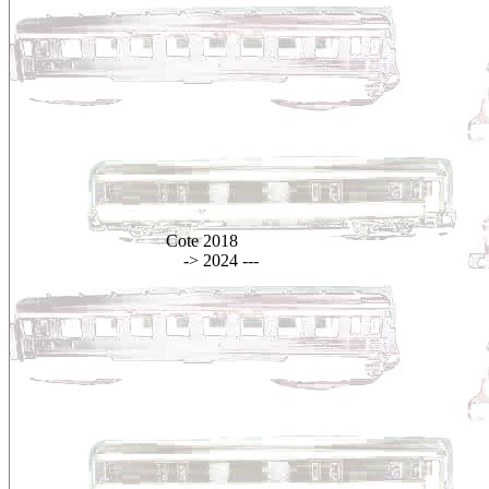
Cote 2018
-> 2024
---