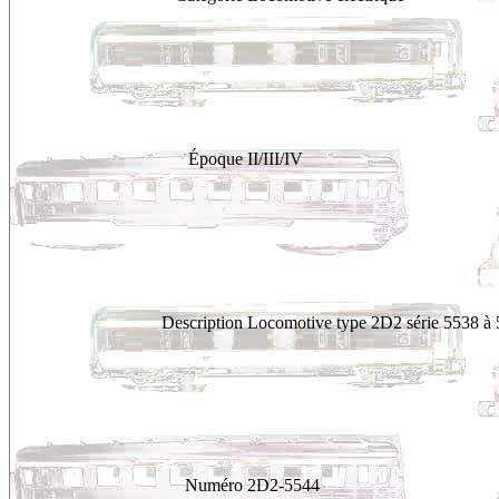
Époque
II/III/IV
Description
Locomotive type 2D2 série 5538 à
Numéro
2D2-5544