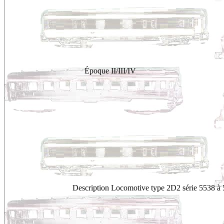
Époque
II/III/IV
Description
Locomotive type 2D2 série 5538 à